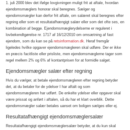
1. juli 2000 blev det ifølge lovgivningen muligt frit at aftale, hvordan
ejendomsmæglers honorar skal beregnes. Sælger og
ejendomsmægler kan derfor frit aftale, om salæret skal beregnes efter
regning eller som et resultatafhængigt salær eller som det ofte ses, en
kombination af begge. Ejendomsmæglerydelserne er reguleret i
lovbekendtgørelse nr. 1717 af 16/12/2010 om omsætning af fast
ejendom, som du kan se på
retsinformation.dk
. Heraf fremgår
ligeledes hvilke opgaver ejendomsmægleren skal udføre. Der er ikke
en præcis facitliste eller prisliste, men ejendomsmæglerne tager som
regel mellem 2% og 6% af kontantprisen for at formidle salget.
Ejendomsmægler salær efter regning
Hvis du vælger, at betale ejendomsmægleren efter regning betyder
det, at du betaler for de ydelser I har aftalt og som
ejendomsmægleren har udført. De enkelte ydelser eller opgaver skal
være prissat og anført i aftalen, så du har et klart overblik. Dette
ejendomsmægler salær betales uanset om boligen sælges eller ej.
Resultatafhængigt ejendomsmæglersalær
Resultatafhængigt ejendomsmæglersalær betyder, at du kun skal