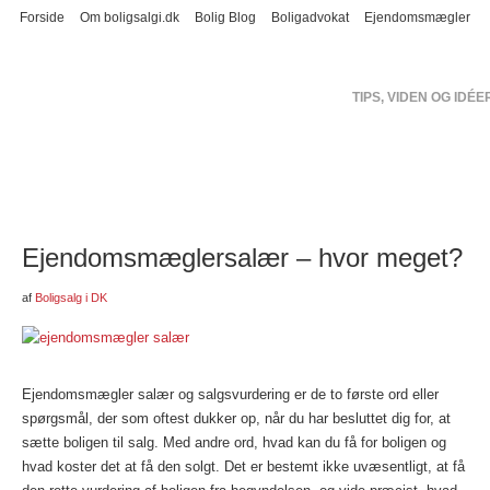
Forside
Om boligsalgi.dk
Bolig Blog
Boligadvokat
Ejendomsmægler
BOLIG
TIPS, VIDEN OG IDÉE
FØR BOLIGSALGET
BOLIGSALG – HVAD KOSTER DET?
SÆLG DIN BOLIG SELV
Ejendomsmæglersalær – hvor meget?
af
Boligsalg i DK
Ejendomsmægler salær og salgsvurdering er de to første ord eller
spørgsmål, der som oftest dukker op, når du har besluttet dig for, at
sætte boligen til salg. Med andre ord, hvad kan du få for boligen og
hvad koster det at få den solgt. Det er bestemt ikke uvæsentligt, at få