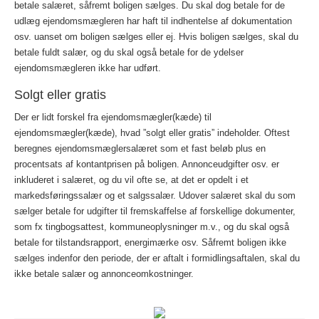
betale salæret, såfremt boligen sælges. Du skal dog betale for de
udlæg ejendomsmægleren har haft til indhentelse af dokumentation
osv. uanset om boligen sælges eller ej. Hvis boligen sælges, skal du
betale fuldt salær, og du skal også betale for de ydelser
ejendomsmægleren ikke har udført.
Solgt eller gratis
Der er lidt forskel fra ejendomsmægler(kæde) til
ejendomsmægler(kæde), hvad ”solgt eller gratis” indeholder. Oftest
beregnes ejendomsmæglersalæret som et fast beløb plus en
procentsats af kontantprisen på boligen. Annonceudgifter osv. er
inkluderet i salæret, og du vil ofte se, at det er opdelt i et
markedsføringssalær og et salgssalær. Udover salæret skal du som
sælger betale for udgifter til fremskaffelse af forskellige dokumenter,
som fx tingbogsattest, kommuneoplysninger m.v., og du skal også
betale for tilstandsrapport, energimærke osv. Såfremt boligen ikke
sælges indenfor den periode, der er aftalt i formidlingsaftalen, skal du
ikke betale salær og annonceomkostninger.