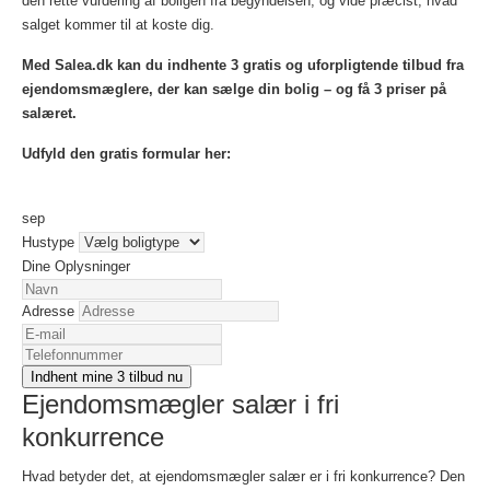
den rette vurdering af boligen fra begyndelsen, og vide præcist, hvad
salget kommer til at koste dig.
Med Salea.dk kan du indhente 3 gratis og uforpligtende tilbud fra
ejendomsmæglere, der kan sælge din bolig – og få 3 priser på
salæret.
Udfyld den gratis formular her:
sep
Hustype
Dine Oplysninger
Adresse
Indhent mine 3 tilbud nu
Ejendomsmægler salær i fri
konkurrence
Hvad betyder det, at ejendomsmægler salær er i fri konkurrence? Den