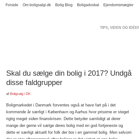
Forside
Om boligsalgi.dk
Bolig Blog
Boligadvokat
Ejendomsmægler
BOLIG
TIPS, VIDEN OG IDÉE
FØR BOLIGSALGET
BOLIGSALG – HVAD KOSTER DET?
SÆLG DIN BOLIG SELV
Skal du sælge din bolig i 2017? Undgå
disse faldgrupper
af
Boligsalg i DK
Boligmarkedet i Danmark forventes også at have fart på i det
kommende år særligt i København og Aarhus hvor priserne er steget
rigtig meget siden finanskrisen. Dette betyder samtidigt at derer
mange der gerne vil sælge deres bolig med en god fortjeneste og
dette er særligt aktuelt for folk der bor i en gammel bolig.
Men selvom