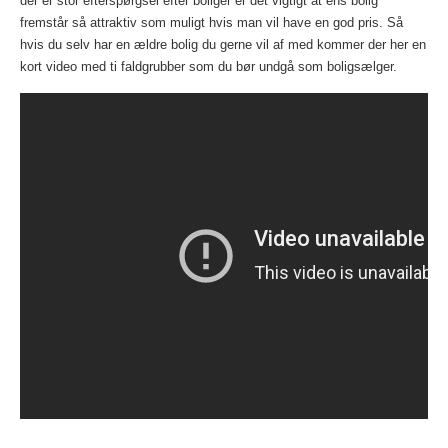
der er stor efterspørgsel efter boliger er det vigtigt at ens bolig
fremstår så attraktiv som muligt hvis man vil have en god pris. Så
hvis du selv har en ældre bolig du gerne vil af med kommer der her en
kort video med ti faldgrubber som du bør undgå som boligsælger.